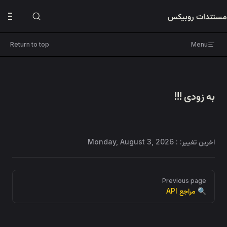
Skip to content
مستندات روبیکس
دفترچه‌های راهنما
ربات پرنده روبیکس
Return to top
Menu
🔌 بردهای توسعه
برنامه‌نویسی
به زودی !!!
بلاکلی
پایتون
آردوینو
اخرین تغییر: :
Monday, August 3, 2026
Pager
Previous page
🔍 مراجع API