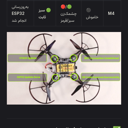
🟢/🔴
به‌روزرسانی
🟢
سبز
چشمک‌زن
ESP32
ش
ثابت
سبز/قرمز
انجام شد