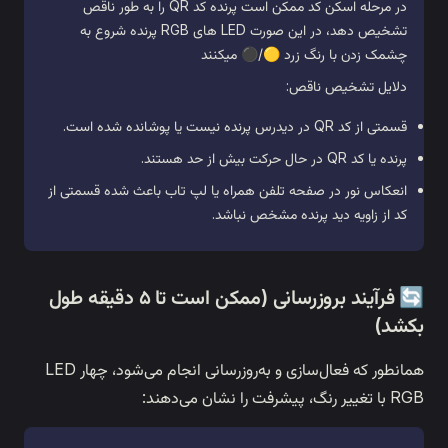
در مرحله اسکن کد ممکن است پرنده کد QR را به طور ناقص
تشخیص دهد، در این صورت LED های RGB پرنده شروع به
 زرد 🟡/⚫ میکنند
قص:
حه تلفن همراه یا لپ تاب باعث شده قسمتی از
رنده مشخص نباشد.
🔄 فرآیند بروزرسانی (ممکن است تا ۵ دقیقه طول
همانطور که فعال‌سازی و به‌روزرسانی انجام می‌شود، چهار LED