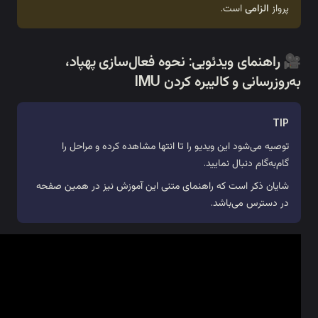
🤖 پرواز خودکار
🧰 رفع اشکال
❓ پرسش‌های متداول
ئویی: نحوه فعال‌سازی پهپاد،
یبره کردن IMU
🔌 بردهای توسعه
برنامه‌نویسی
ویدیو را تا انتها مشاهده کرده و مراحل را
بلاکلی
ایید.
پایتون
ه راهنمای متنی این آموزش نیز در همین صفحه
آردوینو
د.