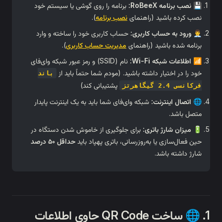
برنامه را روی گوشی یا سیستم خود
).
نصب برنامه
نصب کرده
حساب کاربری خود را ساخته و وارد
👨‍💼 ور
).
مدیریت حساب کاربری
برنامه شد
نام (SSID) و رمز عبور شبکه وای‌فای

خود را در اختیار داشته باشید. (مودم
باند
پشتیبانی کند)
شبکه وای‌فای شما باید به یک اینترنت پایدار

برای جلوگیری از خاموش شدن دستگاه در
🔋 م
حداقل ۵۰ درصد
حین فعال‌سازی یا به‌روزرسانی
1. 🌐 ساخت QR Code حاوی اطلاعات