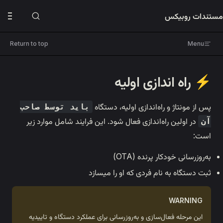
دفترچه‌های راهنما
ربات پرنده روبیکس
Return to top
📘 مشخصات
🛠️ مونتاژ
ی اولیه
🔋 شارژ و باتری
💾 نصب برنامه
اندازی اولیه، دستگاه
باید توسط صاحب
👨‍💼 مدیریت حساب
ندازی فعال شود. این فرایند شامل موارد زیر
⚡ راه اندازی اولیه
🕹️ پرواز دستی
ده (OTA)
⚙️ تنظیمات
فردی که او را میسازد
🖼️ گالری
🔄 به‌روزرسانی
🎯 کالیبراسیون IMU
زی و به‌روزرسانی برای عملکرد دستگاه و تاییدیه