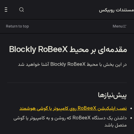
Skip to content
مستندات روبیکس
دفترچه‌های راهنما
ربات پرنده روبیکس
Return to top
Menu
🔌 بردهای توسعه
مقدمه‌ای بر محیط Blockly RoBeeX
برنامه‌نویسی
بلاکلی
در این بخش با محیط Blockly RoBeeX آشنا خواهید شد
📚 راهنما ها
مقدمه
محیط ویرایشگر بلاکلی
پیش‌نیازها
ساخت اولین برنامه
نصب اپلیکیشن RoBeeX روی کامپیوتر یا گوشی هوشمند
برنامه‌های نمایشی
داشتن یک دستگاه RoBeeX که روشن و به کامپیوتر یا گوشی
🔍 مراجع
متصل باشد
پایتون