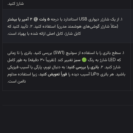
شارژ کنید.
۱. از یک شارژر دیواری USB استاندارد با درجه
۵ ولت @ ۲ آمپر یا بیشتر
(مثلاً شارژر گوشی‌های هوشمند مدرن) استفاده کنید. ۲. تأیید کنید که
کابل شارژ، کابل اصلی ارائه شده با پهپاد است.
۱. سطح باتری را با استفاده از سوئیچ (SW1) بررسی کنید. باتری را تا زمانی
که LED شارژ به رنگ
🟢 سبز
تغییر کند (تقریباً ۳۰ دقیقه) به طور کامل
شارژ کنید. ۲.
باتری را بررسی کنید:
به دنبال تورم، پارگی یا آسیب فیزیکی
باشید. هر باتری LiPo آسیب دیده را
فوراً تعویض کنید
، زیرا استفاده مداوم
ناامن است.