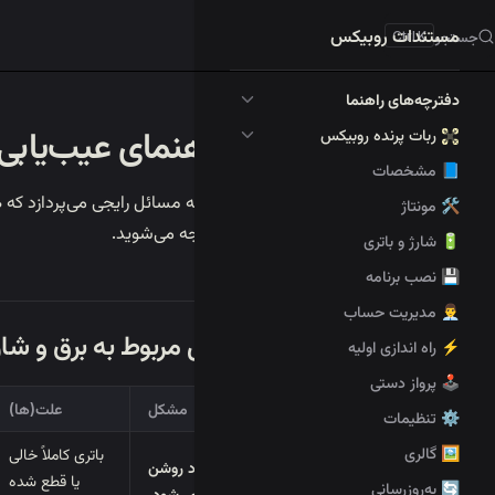
مستندات روبیکس
جستجو
K
Skip to content
Sidebar Navigation
دفترچه‌های راهنما
🧰 راهنمای عیب‌یابی
ربات پرنده روبیکس
📘 مشخصات
🛠️ مونتاژ
با آن‌ها مواجه می‌شوید.
🔋 شارژ و باتری
💾 نصب برنامه
👨‍💼 مدیریت حساب
I. مسائل مربوط به برق و شارژ
⚡ راه اندازی اولیه
🕹️ پرواز دستی
مشکل
علت(ها)
⚙️ تنظیمات
🖼️ گالری
باتری کاملاً خالی
پهپاد روشن
یا قطع شده
🔄 به‌روزرسانی
نمی‌شود.