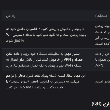
علت(ها)
راه حل
هپاد روشن
۱. پهپاد را خاموش و روشن کنید. ۲. اطمینان حاصل کنید که
ا در حالت
پهپاد روشن است و ۱۵ ثانیه صبر کنید تا نقطه دسترسی Wi-
وزرسانی گیر
Fi فعال شود.
کرده است.
خل از داده
بسیار مهم:
به تنظیمات دستگاه خود بروید و
داده تلفن
ن همراه یا
همراه و VPN را خاموش کنید
قبل از تلاش برای اتصال به
VPN.
شبکه Wi-Fi پهپاد. پهپاد به یک اتصال مستقیم نیاز دارد.
این مورد انتظار است. شبکه پهپاد فقط کنترل محلی را فراهم
 عادی است.
می‌کند، نه دسترسی به اینترنت. اخطار «بدون اینترنت» را
نادیده بگیرید و برنامه RoBeeX را باز کنید.