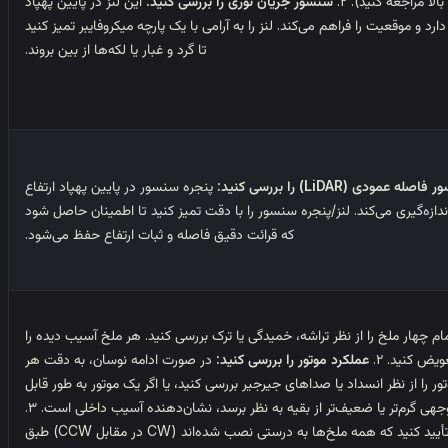
بالا مراجعه کنید). ۲.
سنسور جریان نوری را بررسی کنید:
این لنز در پایین پهپاد
 دارد و موقعیت را فراهم می‌کند. لنز را به آرامی با یک پارچه میکروفایبر تمیز کنید
تا گرد و غبار یا لکه‌ها از بین بروند.
صله عمودی (LiDAR) را بررسی کنید:
پنجره سنسور در پایین پهپاد ارتفاع
اندازه‌گیری می‌کند. لنز/پنجره سنسور را با دقت تمیز کنید تا اطمینان حاصل شود
که قرائت دقیق فاصله و ثبات ارتفاع حفظ می‌شود.
تمام چهار ملخ را از نظر تراشه، خمیدگی یا ترک بررسی کنید. هر ملخ آسیب دیده را
ویض کنید. ۲.
عملکرد موتور را بررسی کنید:
در صورت ادامه نوسان، به دقت هر
ور را از نظر انسداد یا صداهای جیرجیر بررسی کنید، یا اگر یک موتور به طور قابل
توجهی گرم‌تر یا ضعیف‌تر از بقیه به نظر برسد، نشان‌دهنده آسیب داخلی است. ۳.
تأیید کنید که همه ملخ‌ها به درستی نصب شده‌اند (CW در مقابل CCW) طبق