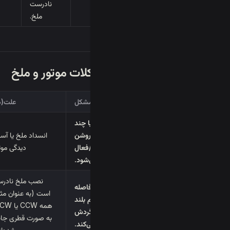
نادرست
ملخ.
IV. مشکلات موتور و ملخ
مشکل
علت(ه
یک یا چند
موتور روشن
انسداد ملخ یا آس
نمی‌شود/فعال
دیدگی موت
نمی‌شود.
نصب ملخ نادر
پهپاد بلافاصله
است (به عنوان مثا
هنگام بلند
شدن گردش
به صورت قطری جاب
می‌کند.
شده‌ان