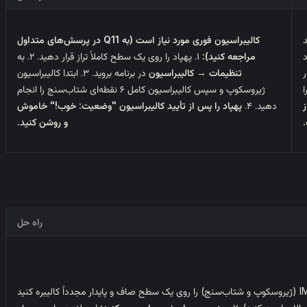
احد
کالیبراسیون فوری مورد نیاز است (به Q11 در پرسش‌های متداول
د
مراجعه کنید):
۱. پهپاد را روی یک سطح کاملاً تراز قرار دهید. ۲. به
ر
تنظیمات
→
کالیبراسیون
در برنامه بروید. ۳. ابتدا کالیبراسیون
ژیروسکوپ و سپس کالیبراسیون کامل ۶ نقطه‌ای شتاب‌سنج را انجام
ز
دهید. ۴.
پهپاد را پس از تأیید کالیبراسیون "وضعیت: خوب!" خاموش
و روشن کنید.
راه حل
۱. IMU (ژیروسکوپ و شتاب‌سنج) را روی یک سطح صاف و پایدار مجدداً کالیبره کنید