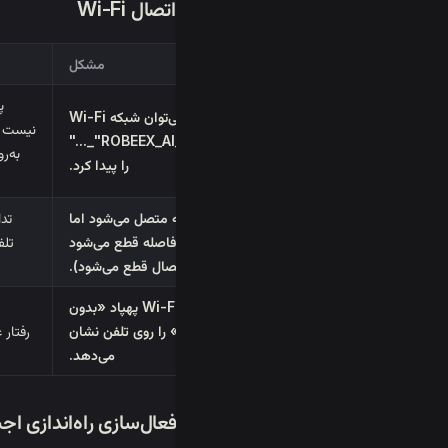
A. خرابی اتصال Wi-Fi
مشکل
پ
نمی‌توان شبکه Wi-Fi
نیست ی
"ROBEEX_AI_DRONE_..."
به‌ر
را پیدا کرد.
برنامه متصل می‌شود اما
تدا
بلافاصله قطع می‌شود
تلف
(اتصال قطع می‌شود).
Wi-Fi پهپاد «بدون
اینترنت» را روی تلفن نشان
رفتار
می‌دهد.
B. خرابی فعال‌سازی راه‌اندازی اجباری (Q6)