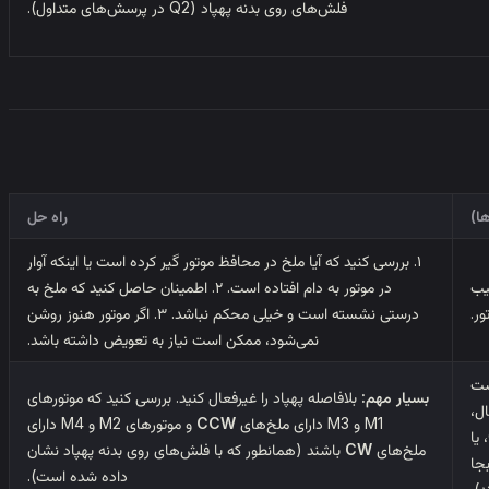
فلش‌های روی بدنه پهپاد (Q2 در پرسش‌های متداول).
ا)
راه حل
۱. بررسی کنید که آیا ملخ در محافظ موتور گیر کرده است یا اینکه آوار
یب
در موتور به دام افتاده است. ۲. اطمینان حاصل کنید که ملخ به
ور.
درستی نشسته است و خیلی محکم نباشد. ۳. اگر موتور هنوز روشن
نمی‌شود، ممکن است نیاز به تعویض داشته باشد.
ست
بسیار مهم:
بلافاصله پهپاد را غیرفعال کنید. بررسی کنید که موتورهای
ل،
M1 و M3 دارای ملخ‌های
CCW
و موتورهای M2 و M4 دارای
همه CCW یا CW، یا
ملخ‌های
CW
باشند (همانطور که با فلش‌های روی بدنه پهپاد نشان
جا
داده شده است).
د).