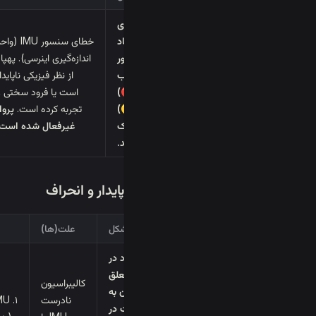
LED های
RGB پهپاد
خطای سنسور IMU (و
به طور
اندازه‌گیری اینرسی). پهپا
متناوب
از نظر فیزیکی ناپایدا
قرمز (🔴)
است یا فرود سختی را
و زرد (🟡)
تجربه کرده است.
پروا
چشمک
غیرفعال شده است.
می‌زنند.
B. پرواز ناپایدار و انحراف
مشکل
علت(ها)
پهپاد در
هنگام معلق
کالیبراسیون
ماندن به
نادرست
شدت در