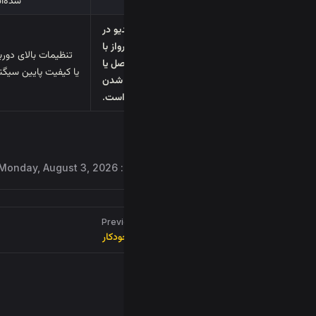
جریان ویدیو در
حین پرواز با
تنظیمات بالای دورب
قطع و وصل یا
یا کیفیت پایین سیگنا
فریز شدن
همراه است.
اخرین تغییر: :
Monday, August 3, 2026
Pager
Previous page
🤖 پرواز خودکار