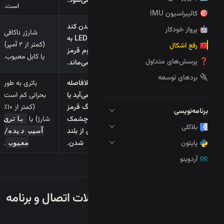
است.
🎯 کالیبراسیون IMU
شارژ شدن کند
🤖 پرواز خودکار
شارژر ناکافی
است یا LED به
(کمتر از ۲ آمپر)
🧰 رفع اشکال
طور مداوم قرمز
یا کابل معیوب.
❓ پرسش‌های متداول
باقی می‌ماند.
🔌 بردهای توسعه
پهپاد بلافاصله
باتری به طور
فرود می‌آید یا
بحرانی کم است
LED به رنگ قرمز
(کمتر از ۱۰٪
برنامه‌نویسی
(🔴) چشمک
شارژ) یا
باتری
بلاکلی
می‌زند پس از بلند
آسیب دیده/
پایتون
شدن.
.
معیوب
آردوینو
II. مشکلات اتصال و برنامه