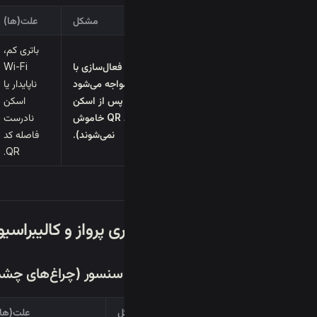
مشکل
علت(ها)
باتری کم،
فرآیند فعال‌سازی با
Wi-Fi
شکست مواجه می‌شود
ناپایدار یا
(LED ها پس از اسکن
اسکن
کد QR خاموش
نادرست
نمی‌شوند).
فاصله کد
QR.
III. پایداری پرواز و کالیبراسیون سنسور
A. خطای سنسور (چراغ‌های چشمک‌زن قرمز/زرد)
مشکل
علت(ها)