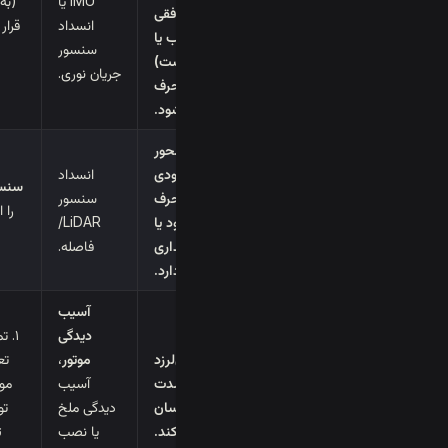
IMU یا
(به 
محور افقی
انسداد
قرار
(جلو/عقب یا
سنسور
چپ/راست)
جریان نوری.
منحرف
می‌شود.
پهپاد در محور
عمودی
انسداد
سنسور فا
منحرف
سنسور
را 
می‌شود یا
LiDAR/
ناپایداری
فاصله.
ارتفاع دارد.
آسیب
دیدگی
۱. 
پهپاد می‌لرزد
موتور
،
تع
یا به شدت
آسیب
موت
نوسان
دیدگی ملخ
می‌کند.
یا نصب